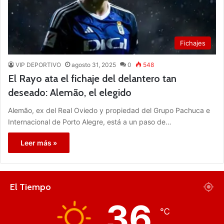
Fichajes
VIP DEPORTIVO
agosto 31, 2025
0
548
El Rayo ata el fichaje del delantero tan
deseado: Alemão, el elegido
Alemão, ex del Real Oviedo y propiedad del Grupo Pachuca e
Internacional de Porto Alegre, está a un paso de…
Leer más »
El Tiempo
36
℃