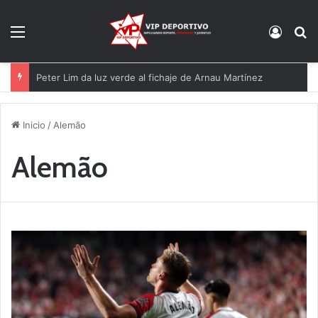
Menú
Acces
B
Peter Lim da luz verde al fichaje de Arnau Martínez
Inicio
/
Alemão
Alemão