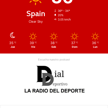
Spain
36º - 34º
20%
3.05 km/h
Clear Sky
35
39
38
37
36
℃
℃
℃
℃
℃
Jue
Vie
Sáb
Dom
Lun
Escucha nuestro podcast