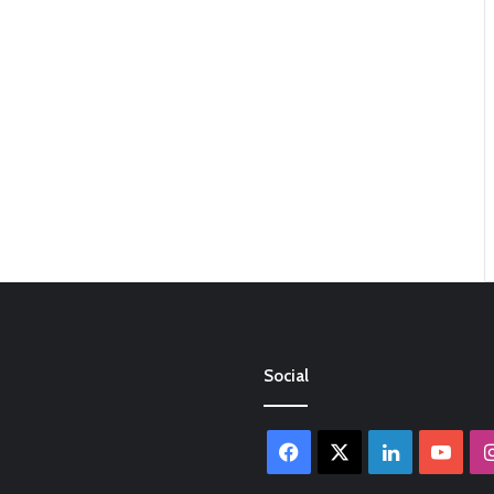
Social
Facebook
X
LinkedIn
You