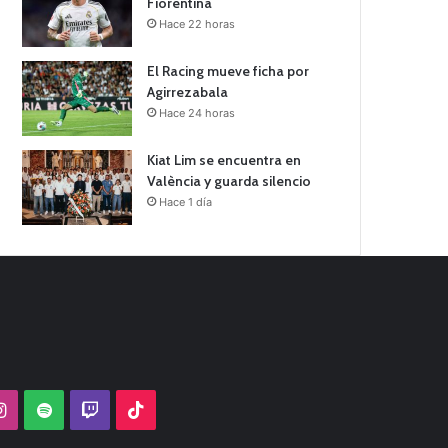
Fiorentina
Hace 22 horas
El Racing mueve ficha por
Agirrezabala
Hace 24 horas
Kiat Lim se encuentra en
València y guarda silencio
Hace 1 día
Tube
Instagram
Spotify
Twitch
TikTok