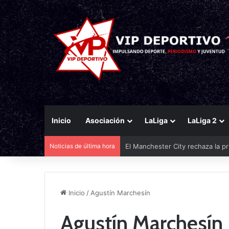
Inicio
Asociación
LaLiga
LaLiga 2
Noticias de última hora
El Manchester City rechaza la pr
Inicio
/
Agustín Marchesín
Agustín Marchesín