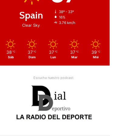
Spain
38º - 33º
16%
3.76 km/h
Clear Sky
38
37
37
37
39
℃
℃
℃
℃
℃
Sáb
Dom
Lun
Mar
Mié
Escucha nuestro podcast