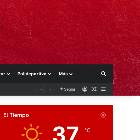
Buscar por
tor
Polideportivo
Más
Acceso
Publicación al aza
Barra lateral
Seguir
El Tiempo
37
℃