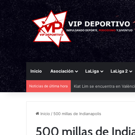
Inicio
Asociación
LaLiga
LaLiga 2
Noticias de última hora
Kiat Lim se encuentra en Valènci
Inicio
/
500 millas de Indianapolis
500 millas de Indi