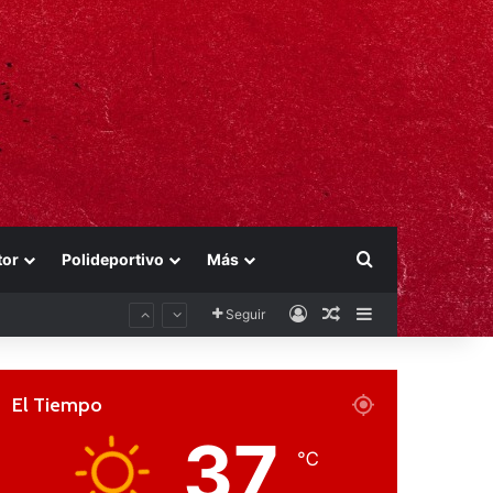
Buscar por
tor
Polideportivo
Más
Acceso
Publicación al aza
Barra lateral
Seguir
El Tiempo
37
℃