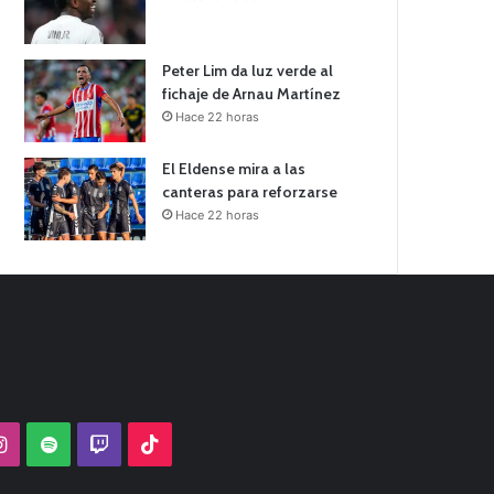
Peter Lim da luz verde al
fichaje de Arnau Martínez
Hace 22 horas
El Eldense mira a las
canteras para reforzarse
Hace 22 horas
Tube
Instagram
Spotify
Twitch
TikTok