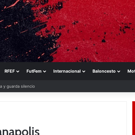
RFEF
FutFem
Internacional
Baloncesto
Mo
a y guarda silencio
anapolis