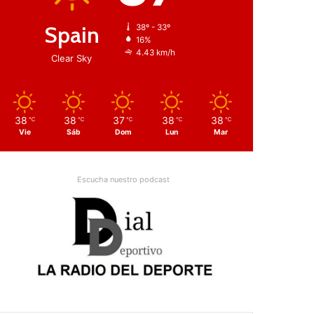
Spain
38º - 33º
16%
4.43 km/h
Clear Sky
38
38
37
38
38
℃
℃
℃
℃
℃
Vie
Sáb
Dom
Lun
Mar
Escucha nuestro podcast