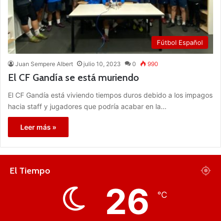
Fútbol Español
Juan Sempere Albert
julio 10, 2023
0
990
El CF Gandía se está muriendo
El CF Gandía está viviendo tiempos duros debido a los impagos
hacia staff y jugadores que podría acabar en la…
Leer más »
El Tiempo
26
℃