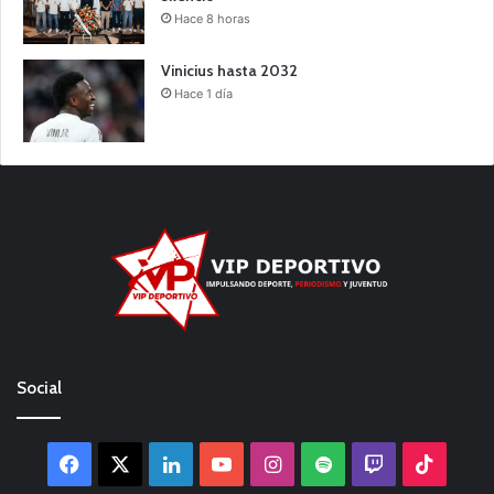
Hace 8 horas
Vinicius hasta 2032
Hace 1 día
Social
Facebook
X
LinkedIn
YouTube
Instagram
Spotify
Twitch
TikTo