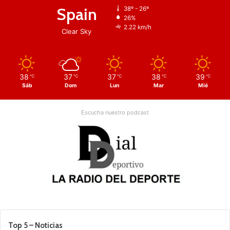
Spain
38º - 26º
26%
2.22 km/h
Clear Sky
38
37
37
38
39
℃
℃
℃
℃
℃
Sáb
Dom
Lun
Mar
Mié
Escucha nuestro podcast
Top 5 – Noticias