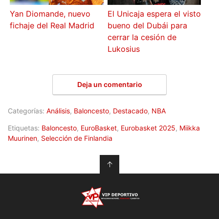
Yan Diomande, nuevo
El Unicaja espera el visto
fichaje del Real Madrid
bueno del Dubái para
cerrar la cesión de
Lukosius
Deja un comentario
Categorías:
Análisis
,
Baloncesto
,
Destacado
,
NBA
Etiquetas:
Baloncesto
,
EuroBasket
,
Eurobasket 2025
,
Miikka
Muurinen
,
Selección de Finlandia
↑