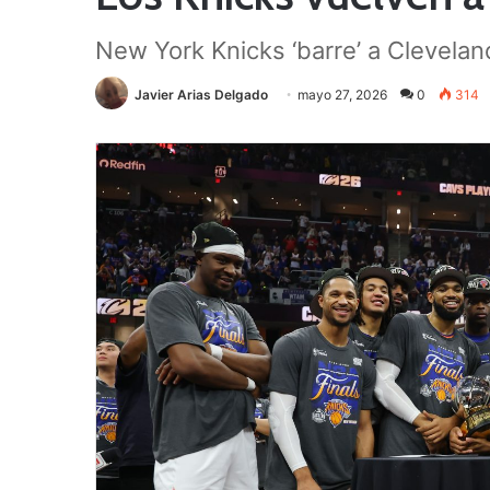
New York Knicks ‘barre’ a Clevelan
Javier Arias Delgado
mayo 27, 2026
0
314