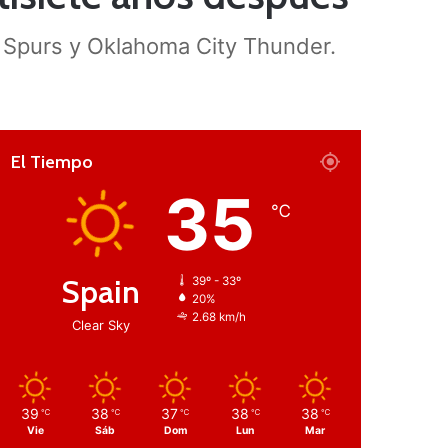
o Spurs y Oklahoma City Thunder.
El Tiempo
35
℃
Spain
39º - 33º
20%
2.68 km/h
Clear Sky
39
38
37
38
38
℃
℃
℃
℃
℃
Vie
Sáb
Dom
Lun
Mar