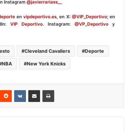
en Instagram
@javierrariass__
deporte
en
vipdeportivo.es
, en X:
@VIP_Deportivo
; en
dIn:
VIP Deportivo
. Instagram:
@VP_Deportivo
y
esto
Cleveland Cavaliers
Deporte
NBA
New York Knicks
Reddit
VKontakte
Compartir por correo electrónico
Imprimir