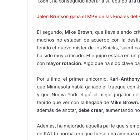
1.88m, ha conseguido liderar a su equipo a la
ú
Jalen Brunson gana el MPV de las Finales del 
El segundo,
Mike Brown,
que lleva siendo cri
muchos no estaban de acuerdo con la desti
tenido el nuevo míster de los Knicks, ‘sacrific
ha sido muy criticado. El equipo estaba en u
con
mayor rotación
. Algo que ha sido clave par
Por último, el primer unicornio,
Karl-Anthon
que Minnesota había ganado el trueque con
J
y que Nueva York eligió al mejor jugador de
tenido que ver con la llegada de
Mike
Brown.
además de anotar,
debe crear
, aumentando not
Además, ha mejorado aquella parte que siempr
de KAT lo normal era que fuese una amenaza e