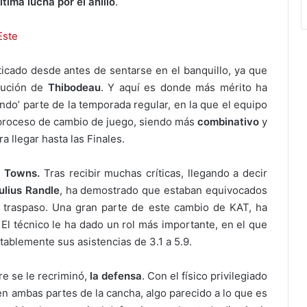
ltima lucha por el anillo
.
Este
ticado desde antes de sentarse en el banquillo, ya que
tución de
Thibodeau
. Y aquí es donde más mérito ha
ando’ parte de la temporada regular, en la que el equipo
n proceso de cambio de juego, siendo más
combinativo
y
a llegar hasta las Finales.
y Towns.
Tras recibir muchas críticas, llegando a decir
ulius Randle
, ha demostrado que estaban equivocados
l traspaso. Una gran parte de este cambio de KAT, ha
El técnico le ha dado un rol más importante, en el que
ablemente sus asistencias de 3.1 a 5.9.
e se le recriminó,
la defensa
. Con el físico privilegiado
n ambas partes de la cancha, algo parecido a lo que es