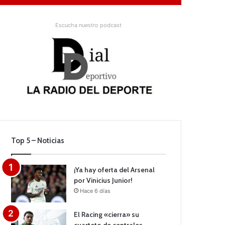
Escucha nuestro podcast
Top 5 – Noticias
¡Ya hay oferta del Arsenal
por Vinicius Junior!
Hace 6 días
El Racing «cierra» su