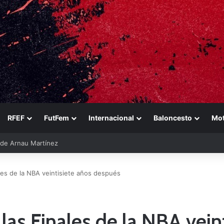
RFEF
FutFem
Internacional
Baloncesto
Mo
ara reforzarse
les de la NBA veintisiete años después
 las Finales de la NBA vei