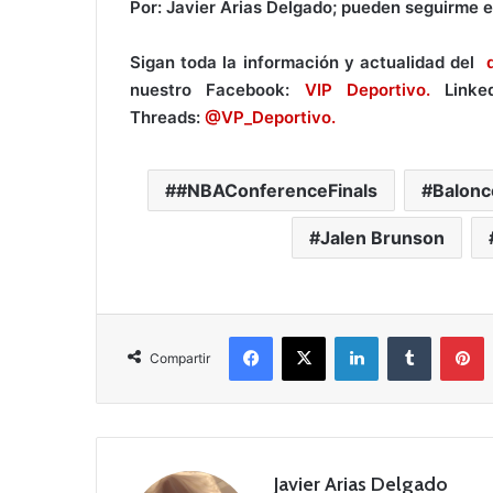
Por: Javier Arias Delgado; pueden seguirme 
Sigan toda la información y actualidad del
nuestro Facebook:
VIP Deportivo.
Linke
Threads:
@VP_Deportivo.
#NBAConferenceFinals
Balonc
Jalen Brunson
Facebook
X
LinkedIn
Tumblr
Pinterest
Compartir
Javier Arias Delgado