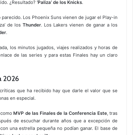
rtido. ¿Resultado?
‘Paliza’ de los Knicks
.
o parecido.
Los Phoenix Suns vienen de jugar el Play-in
iza’ de los
Thunder
. Los Lakers vienen de ganar a los
der
.
ada, los minutos jugados, viajes realizados y horas de
lace de las series y para estas Finales hay un claro
 a 2026
íticas que ha recibido hay que darle el valor que se
onas en especial.
o como
MVP de las Finales de la Conferencia Este
, tras
espués de escuchar durante años que a excepción de
 con una estrella pequeña no podían ganar. El base de