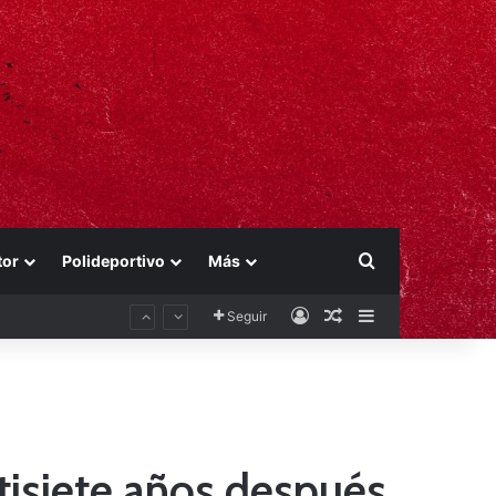
Buscar por
tor
Polideportivo
Más
Acceso
Publicación al aza
Barra lateral
Seguir
ntisiete años después