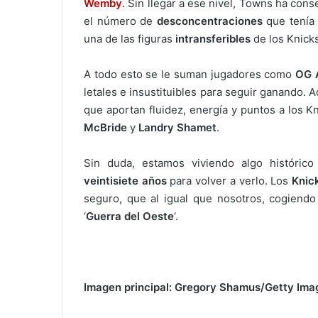
Wemby
. Sin llegar a ese nivel, Towns ha con
el número de
desconcentraciones
que tenía 
una de las figuras
intransferibles
de los Knick
A todo esto se le suman jugadores como
OG 
letales e insustituibles para seguir ganando.
que aportan fluidez, energía y puntos a los 
McBride
y
Landry Shamet
.
Sin duda, estamos viviendo algo históri
veintisiete años
para volver a verlo. Los
Knic
seguro, que al igual que nosotros, cogiendo 
‘
Guerra del Oeste
‘.
Imagen principal: Gregory Shamus/Getty Ima