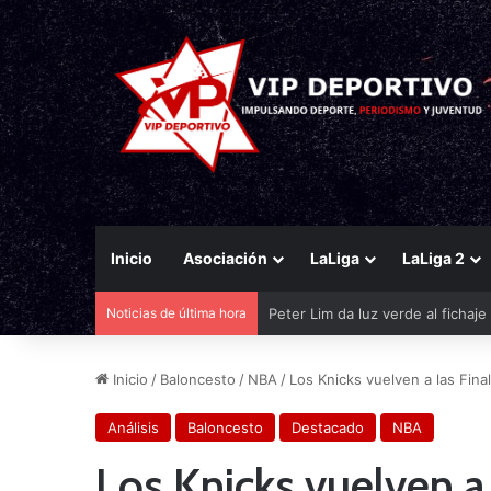
Inicio
Asociación
LaLiga
LaLiga 2
Noticias de última hora
El Eldense mira a las canteras p
Inicio
/
Baloncesto
/
NBA
/
Los Knicks vuelven a las Fina
Análisis
Baloncesto
Destacado
NBA
Los Knicks vuelven a