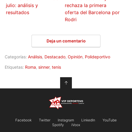
julio: análisis y
rechaza la primera
resultados
oferta del Barcelona por
Rodri
Deja un comentario
Categorías:
Análisis
,
Destacado
,
Opinión
,
Polideportivo
Etiquetas:
Roma
,
sinner
,
tenis
↑
Facebook
Twitter
Instagram
LinkedIn
YouTube
Spotify
iVoox