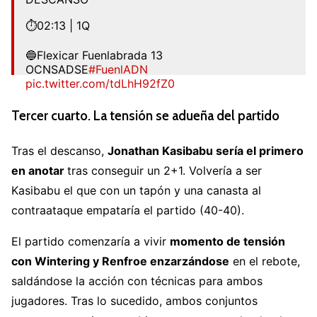
⏱️02:13 | 1Q
🔵Flexicar Fuenlabrada 13
OCNSADSE
#FuenlADN
pic.twitter.com/tdLhH92fZ0
— Flexicar Fuenlabrada (@BFuenlabrada)
May 24,
Tercer cuarto. La tensión se adueña del partido
2026
Tras el descanso,
Jonathan Kasibabu sería el primero
en anotar
tras conseguir un 2+1. Volvería a ser
Kasibabu el que con un tapón y una canasta al
contraataque empataría el partido (40-40).
El partido comenzaría a vivir
momento de tensión
con Wintering y Renfroe enzarzándose
en el rebote,
saldándose la acción con técnicas para ambos
jugadores. Tras lo sucedido, ambos conjuntos