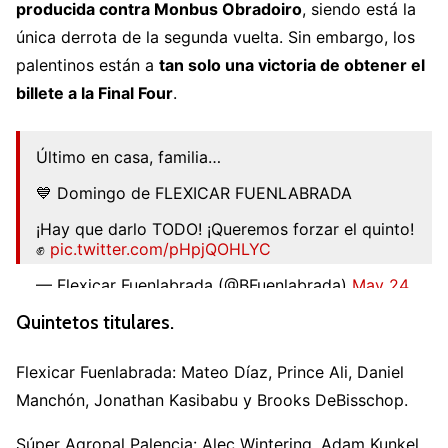
producida contra Monbus Obradoiro
, siendo está la
única derrota de la segunda vuelta. Sin embargo, los
palentinos están a
tan solo una victoria de obtener el
billete a la Final Four
.
Último en casa, familia…
💙 Domingo de FLEXICAR FUENLABRADA
¡Hay que darlo TODO! ¡Queremos forzar el quinto!
✊
pic.twitter.com/pHpjQOHLYC
— Flexicar Fuenlabrada (@BFuenlabrada)
May 24,
2026
Quintetos titulares.
Flexicar Fuenlabrada: Mateo Díaz, Prince Ali, Daniel
Manchón, Jonathan Kasibabu y Brooks DeBisschop.
Súper Agropal Palencia: Alec Wintering, Adam Kunkel,