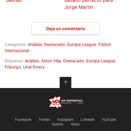
Salinas
sábado perfecto para
Jorge Martín
Deja un comentario
Categorías:
Análisis
,
Destacado
,
Europa League
,
Fútbol
Internacional
Etiquetas:
Análisis
,
Aston Villa
,
Destacado
,
Europa League
,
Friburgo
,
Unai Emery
↑
Facebook
Twitter
Instagram
LinkedIn
YouTube
Spotify
iVoox