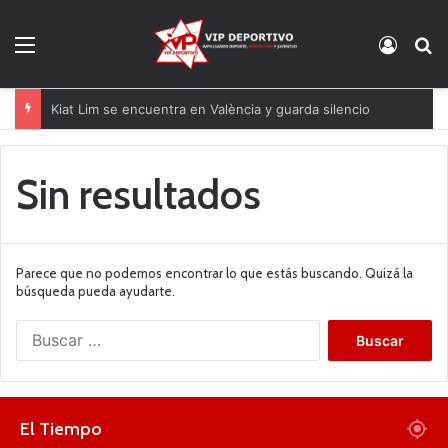
Menú
Acces
B
Kiat Lim se encuentra en València y guarda silencio
Sin resultados
Parece que no podemos encontrar lo que estás buscando. Quizá la
búsqueda pueda ayudarte.
B
u
s
c
a
El Tiempo
r