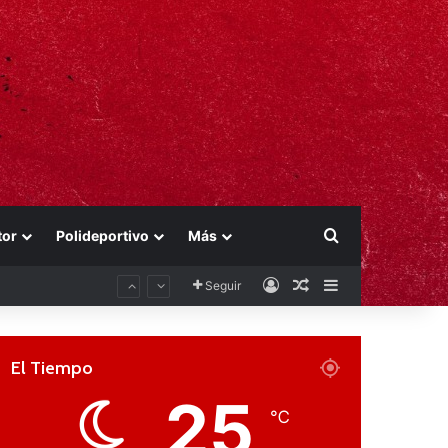
Buscar por
tor
Polideportivo
Más
Acceso
Publicación al aza
Barra lateral
Seguir
El Tiempo
25
℃