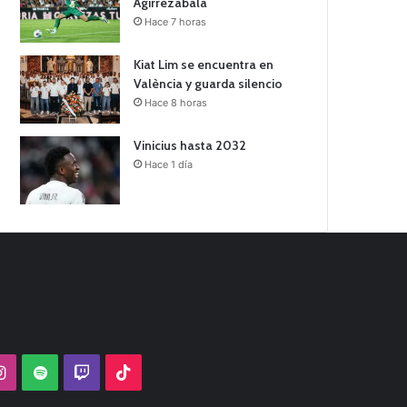
Agirrezabala
Hace 7 horas
Kiat Lim se encuentra en
València y guarda silencio
Hace 8 horas
Vinicius hasta 2032
Hace 1 día
Tube
Instagram
Spotify
Twitch
TikTok