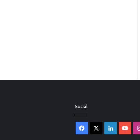
Social
Facebook
X
LinkedIn
You