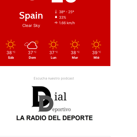
Spain
38º - 25º
33%
1.66 km/h
Clear Sky
38
37
37
38
39
℃
℃
℃
℃
℃
Sáb
Dom
Lun
Mar
Mié
Escucha nuestro podcast