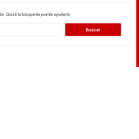
do. Quizá la búsqueda pueda ayudarte.
B
u
s
c
a
r
: