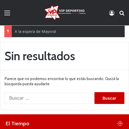
Menú
Acces
B
A la espera de Mayoral
Sin resultados
Parece que no podemos encontrar lo que estás buscando. Quizá la
búsqueda pueda ayudarte.
B
u
s
c
a
El Tiempo
r