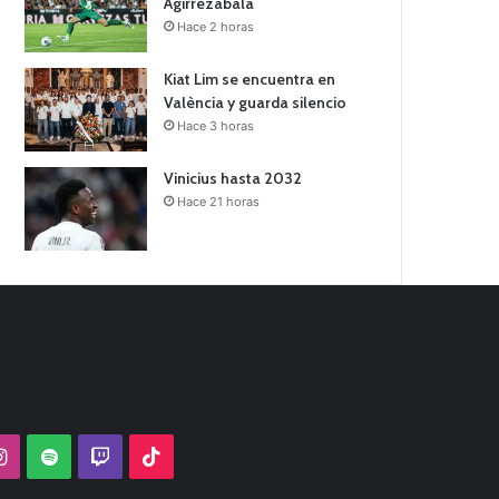
Agirrezabala
Hace 2 horas
Kiat Lim se encuentra en
València y guarda silencio
Hace 3 horas
Vinicius hasta 2032
Hace 21 horas
Tube
Instagram
Spotify
Twitch
TikTok