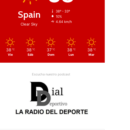
Spain
38º - 33º
10%
4.64 km/h
Clear Sky
38
38
37
38
38
℃
℃
℃
℃
℃
Vie
Sáb
Dom
Lun
Mar
Escucha nuestro podcast