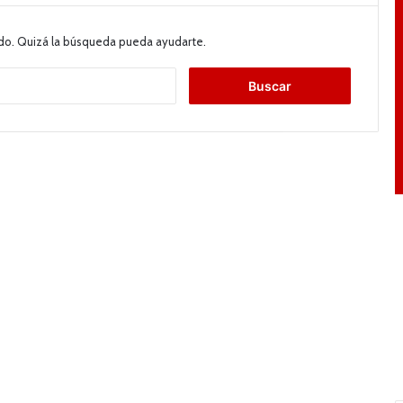
do. Quizá la búsqueda pueda ayudarte.
B
u
s
c
a
r
: