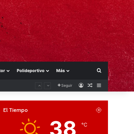
Buscar por
tor
Polideportivo
Más
Acceso
Publicación al aza
Barra lateral
Seguir
El Tiempo
38
℃