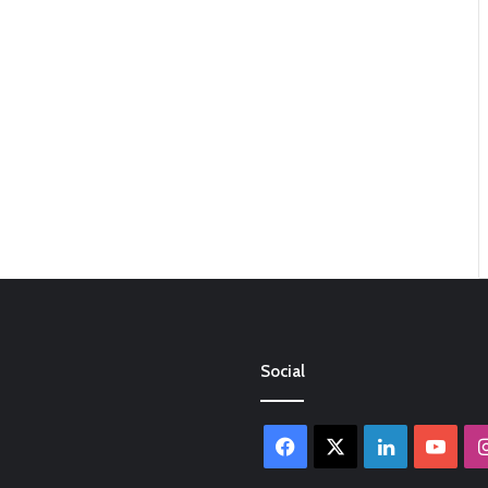
Social
Facebook
X
LinkedIn
You