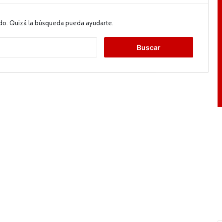
do. Quizá la búsqueda pueda ayudarte.
B
u
s
c
a
r
: