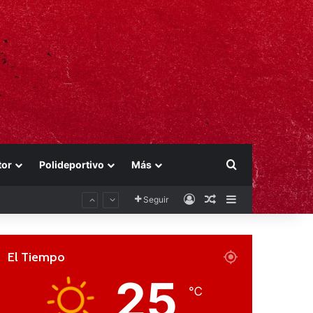
Buscar por
tor
Polideportivo
Más
Acceso
Publicación al aza
Barra lateral
Seguir
El Tiempo
25
℃