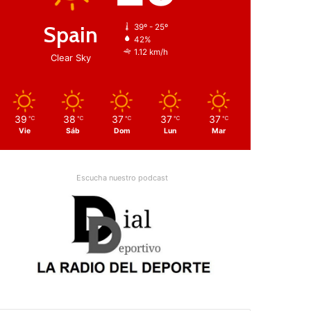
Spain
39º - 25º
42%
1.12 km/h
Clear Sky
39
38
37
37
37
℃
℃
℃
℃
℃
Vie
Sáb
Dom
Lun
Mar
Escucha nuestro podcast