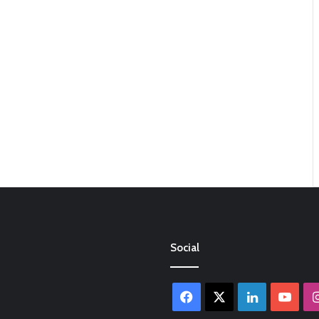
Social
Facebook
X
LinkedIn
You