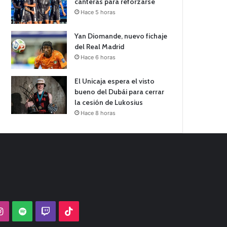
canteras para reforzarse
Hace 5 horas
Yan Diomande, nuevo fichaje
del Real Madrid
Hace 6 horas
El Unicaja espera el visto
bueno del Dubái para cerrar
la cesión de Lukosius
Hace 8 horas
Tube
Instagram
Spotify
Twitch
TikTok