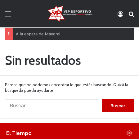
Menú
Acces
B
A la espera de Mayoral
Sin resultados
Parece que no podemos encontrar lo que estás buscando. Quizá la
búsqueda pueda ayudarte.
B
u
s
c
a
El Tiempo
r