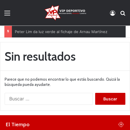
Menú
Acces
B
Peter Lim da luz verde al fichaje de Arnau Martínez
Sin resultados
Parece que no podemos encontrar lo que estás buscando. Quizá la
búsqueda pueda ayudarte.
B
u
s
c
a
El Tiempo
r