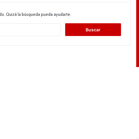
do. Quizá la búsqueda pueda ayudarte.
B
u
s
c
a
r
: