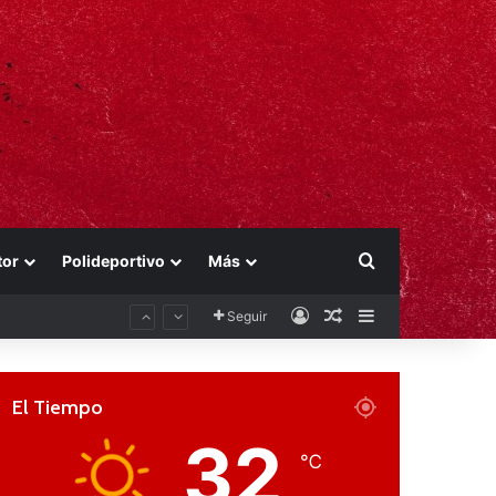
Buscar por
tor
Polideportivo
Más
Acceso
Publicación al aza
Barra lateral
Seguir
El Tiempo
32
℃