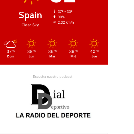
Spain
37º - 30º
30%
2.32 km/h
Clear Sky
37
38
36
39
40
℃
℃
℃
℃
℃
Dom
Lun
Mar
Mié
Jue
Escucha nuestro podcast