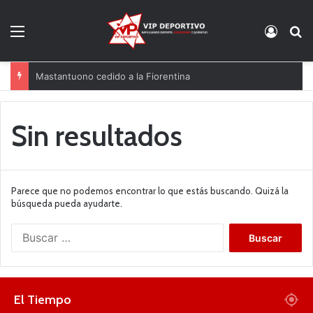
Menú
Acces
B
Mastantuono cedido a la Fiorentina
Sin resultados
Parece que no podemos encontrar lo que estás buscando. Quizá la
búsqueda pueda ayudarte.
B
u
s
c
a
El Tiempo
r