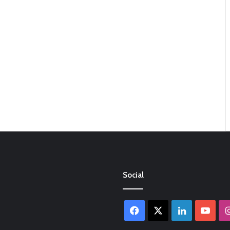
Social
Facebook
X
LinkedIn
You