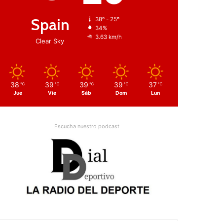
Spain
38º - 25º
34%
3.63 km/h
Clear Sky
38
39
39
39
37
℃
℃
℃
℃
℃
Jue
Vie
Sáb
Dom
Lun
Escucha nuestro podcast