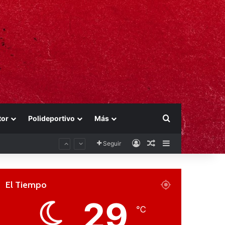
Buscar por
tor
Polideportivo
Más
Acceso
Publicación al aza
Barra lateral
Seguir
El Tiempo
29
℃