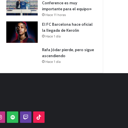
Conference es muy
importante para el equipo»
Hace 11 horas
El FC Barcelona hace oficial
la llegada de Kerolin
Hace 1 día
Rafa Jódar pierde, pero sigue
ascendiendo
Hace 1 día
Tube
Instagram
Spotify
Twitch
TikTok