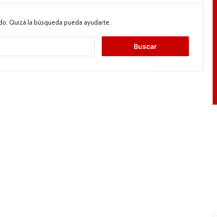
do. Quizá la búsqueda pueda ayudarte.
B
u
s
c
a
r
: