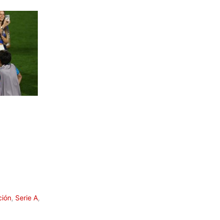
ción
,
Serie A
,