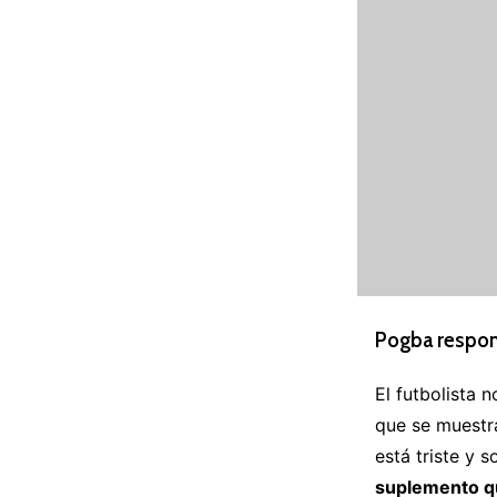
Pogba respon
El futbolista 
que se muestr
está triste y 
suplemento qu