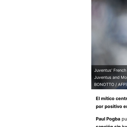
Juventus' French 
Juventus and Mon
BONOTTO / AFP)
El mítico cen
por positivo 
Paul Pogba
pu
sanción sin ju