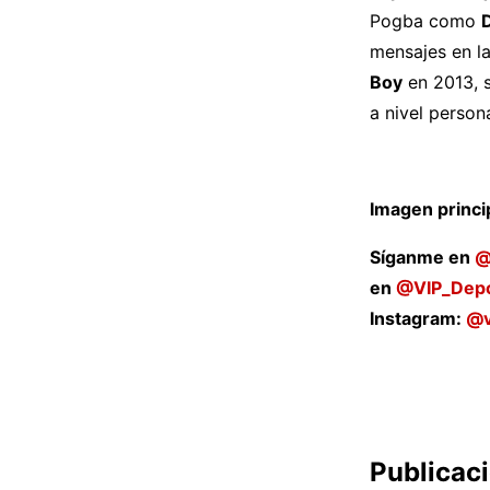
Pogba como
mensajes en la
Boy
en 2013, s
a nivel person
Imagen princip
Síganme en
@
en
@VIP_Depo
Instagram:
@v
Publicac