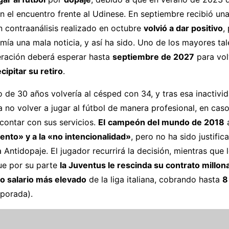
n el encuentro frente al Udinese. En septiembre recibió un
n contraanálisis realizado en octubre
volvió a dar positivo
,
mía una mala noticia, y así ha sido. Uno de los mayores ta
eración deberá esperar hasta
septiembre de 2027
para volv
cipitar su retiro
.
 de 30 años volvería al césped con 34, y tras esa inactivi
ra no volver a jugar al fútbol de manera profesional, en cas
contar con sus servicios.
El
campeón del mundo de 2018
a
nto» y a la «no intencionalidad»
, pero no ha sido justific
ía Antidopaje. El jugador recurrirá la decisión, mientras que
ue por su parte
la Juventus le rescinda su contrato millon
o salario más elevado
de la liga italiana, cobrando hasta
8
porada).