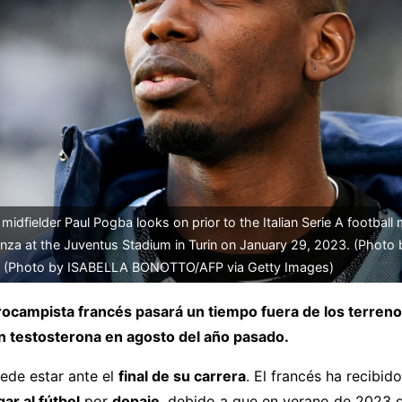
midfielder Paul Pogba looks on prior to the Italian Serie A footbal
za at the Juventus Stadium in Turin on January 29, 2023. (Photo b
 (Photo by ISABELLA BONOTTO/AFP via Getty Images)
trocampista francés pasará un tiempo fuera de los terren
en testosterona en agosto del año pasado.
ede estar ante el
final de su carrera
. El francés ha recibid
gar al fútbol
por
dopaje
, debido a que en verano de 2023 d