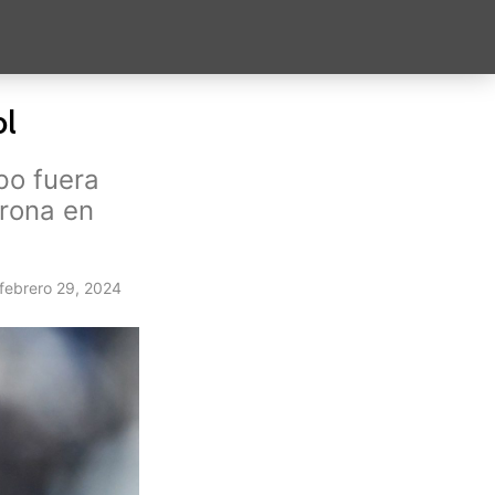
ol
po fuera
erona en
febrero 29, 2024