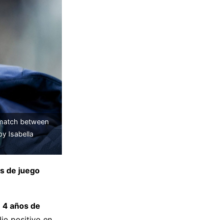
l match between
y Isabella
os de juego
o
4 años de
io positivo en