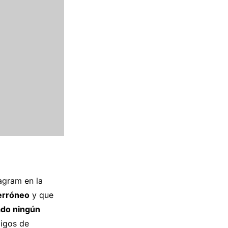
agram en la
erróneo
y que
do ningún
migos de