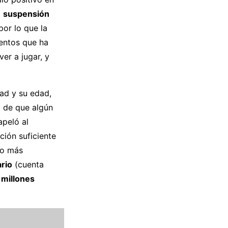
a
suspensión
 por lo que la
lentos que ha
er a jugar, y
dad y su edad,
o de que algún
peló al
ación suficiente
 lo más
ario
(cuenta
 millones