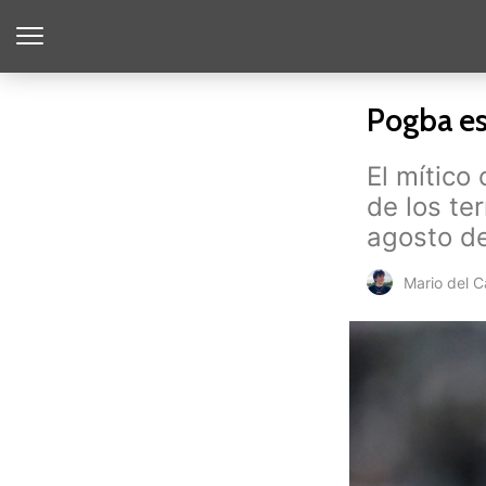
Pogba es
El mítico
de los te
agosto d
Mario del 