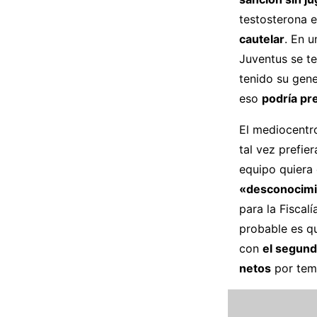
testosterona e
cautelar
. En u
Juventus se te
tenido su gen
eso
podría pre
El mediocentro
tal vez prefie
equipo quiera 
«desconocimie
para la Fiscal
probable es q
con
el segund
netos
por tem