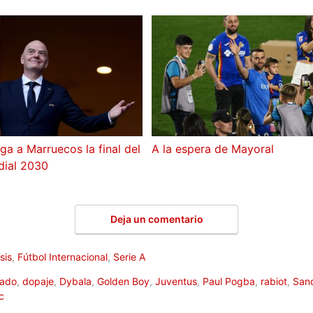
rga a Marruecos la final del
A la espera de Mayoral
ial 2030
Deja un comentario
sis
,
Fútbol Internacional
,
Serie A
ado
,
dopaje
,
Dybala
,
Golden Boy
,
Juventus
,
Paul Pogba
,
rabiot
,
San
c