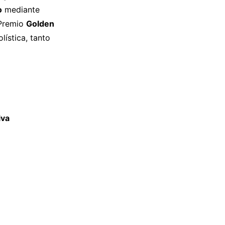
o
mediante
 Premio
Golden
ística, tanto
iva