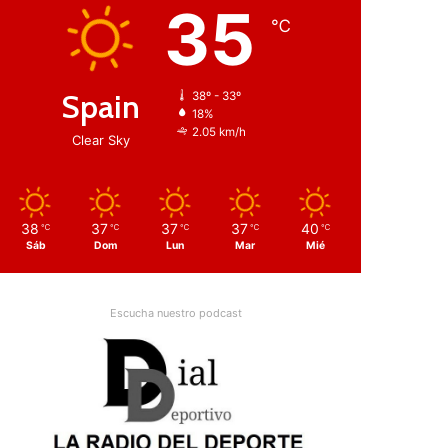
35
℃
Spain
38º - 33º
18%
2.05 km/h
Clear Sky
38
37
37
37
40
℃
℃
℃
℃
℃
Sáb
Dom
Lun
Mar
Mié
Escucha nuestro podcast