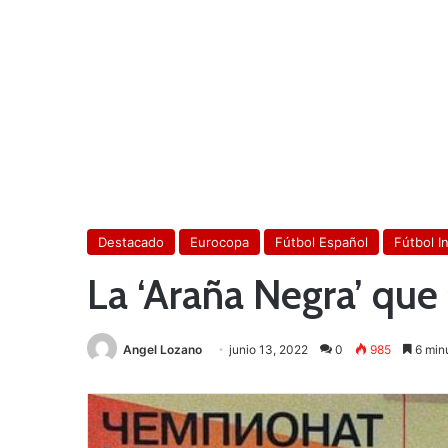
Destacado
Eurocopa
Fútbol Español
Fútbol I
La ‘Araña Negra’ que 
Angel Lozano
junio 13, 2022
0
985
6 minu