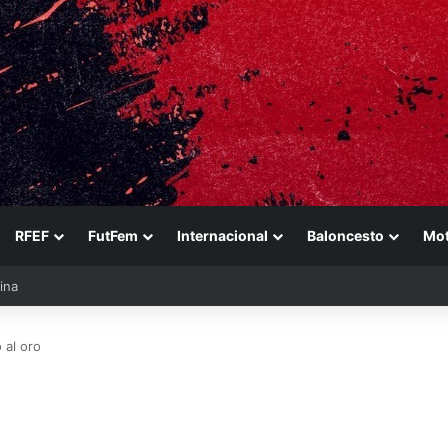
RFEF
FutFem
Internacional
Baloncesto
Mo
ezabala
 al oro