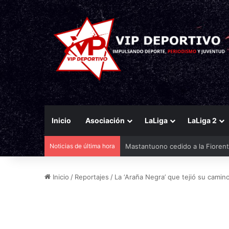
Inicio
Asociación
LaLiga
LaLiga 2
Noticias de última hora
El Racing mueve ficha por Agirr
Inicio
/
Reportajes
/
La ‘Araña Negra’ que tejió su camino