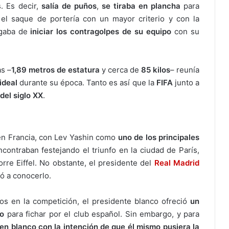
. Es decir,
salía de puños
,
se tiraba en plancha
para
 el saque de portería con un mayor criterio y con la
rgaba de
iniciar los contragolpes de su equipo
con su
s –
1,89 metros de estatura
y cerca de
85 kilos
– reunía
ideal
durante su época. Tanto es así que la
FIFA
junto a
del siglo XX
.
n Francia, con Lev Yashin como
uno de los principales
encontraban festejando el triunfo en la ciudad de París,
rre Eiffel. No obstante, el presidente del
Real Madrid
ió a conocerlo.
cos en la competición, el presidente blanco ofreció
un
o
para fichar por el club español. Sin embargo, y para
en blanco con la intención de que él mismo pusiera la