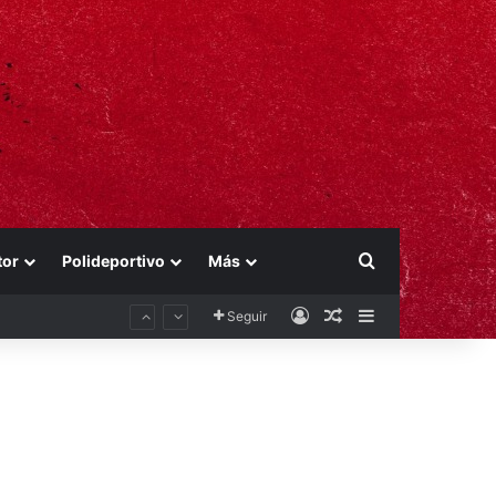
Buscar por
tor
Polideportivo
Más
Acceso
Publicación al aza
Barra lateral
Seguir