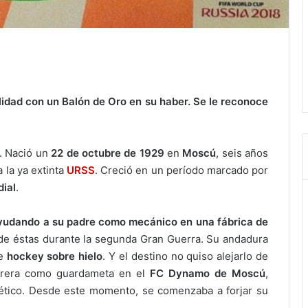
alidad con un Balón de Oro en su haber. Se le reconoce
. Nació un
22 de octubre de 1929
en
Moscú
, seis años
 la ya extinta
URSS
. Creció en un período marcado por
ial
.
yudando a su padre como mecánico en una fábrica de
n de éstas durante la segunda Gran Guerra. Su andadura
de
hockey sobre hielo
. Y el destino no quiso alejarlo de
arrera como guardameta en el
FC Dynamo de Moscú
,
iético. Desde este momento, se comenzaba a forjar su