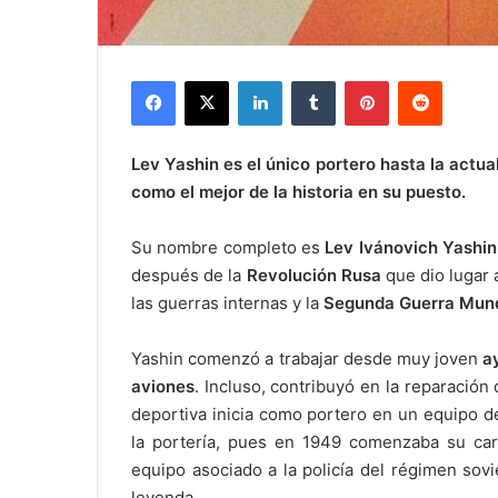
Facebook
X
LinkedIn
Tumblr
Pinterest
Reddit
Lev Yashin es el único portero hasta la actu
como el mejor de la historia en su puesto.
Su nombre completo es
Lev Ivánovich Yashin
después de la
Revolución Rusa
que dio lugar a
las guerras internas y la
Segunda Guerra Mund
Yashin comenzó a trabajar desde muy joven
a
aviones
. Incluso, contribuyó en la reparació
deportiva inicia como portero en un equipo 
la portería, pues en 1949 comenzaba su c
equipo asociado a la policía del régimen sov
leyenda.