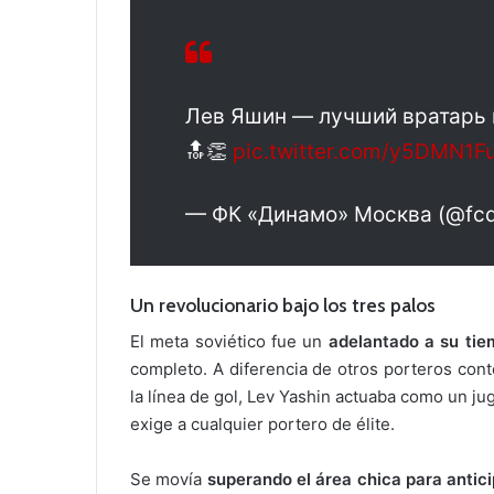
Лев Яшин — лучший вратарь в
🔝👏
pic.twitter.com/y5DMN1F
— ФК «Динамо» Москва (@fc
Un revolucionario bajo los tres palos
El meta soviético fue un
adelantado a su tie
completo. A diferencia de otros porteros con
la línea de gol, Lev Yashin actuaba como un jug
exige a cualquier portero de élite.
Se movía
superando el área chica para antici