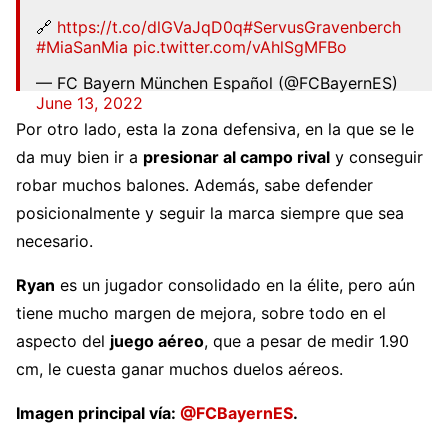
🔗
https://t.co/dlGVaJqD0q
#ServusGravenberch
#MiaSanMia
pic.twitter.com/vAhlSgMFBo
— FC Bayern München Español (@FCBayernES)
June 13, 2022
Por otro lado, esta la zona defensiva, en la que se le
da muy bien ir a
presionar al campo rival
y conseguir
robar muchos balones. Además, sabe defender
posicionalmente y seguir la marca siempre que sea
necesario.
Ryan
es un jugador consolidado en la élite, pero aún
tiene mucho margen de mejora, sobre todo en el
aspecto del
juego aéreo
, que a pesar de medir 1.90
cm, le cuesta ganar muchos duelos aéreos.
Imagen principal vía:
@FCBayernES
.