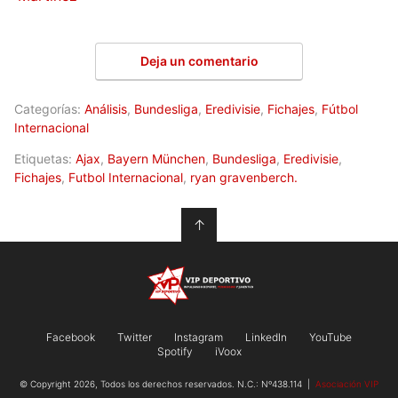
Deja un comentario
Categorías:
Análisis
,
Bundesliga
,
Eredivisie
,
Fichajes
,
Fútbol
Internacional
Etiquetas:
Ajax
,
Bayern München
,
Bundesliga
,
Eredivisie
,
Fichajes
,
Futbol Internacional
,
ryan gravenberch.
↑
Facebook
Twitter
Instagram
LinkedIn
YouTube
Spotify
iVoox
© Copyright 2026, Todos los derechos reservados. N.C.: Nº438.114 |
Asociación VIP