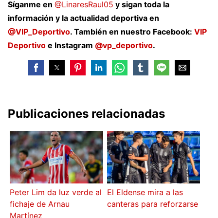
Síganme en
@LinaresRaul05
y sigan toda la
información y la actualidad deportiva en
@VIP_Deportivo
. También en nuestro Facebook:
VIP
Deportivo
e Instagram
@vp_deportivo
.
Publicaciones relacionadas
Peter Lim da luz verde al
El Eldense mira a las
fichaje de Arnau
canteras para reforzarse
Martínez