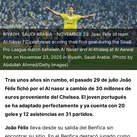
RIYADH, SAUDI ARABIA - NOVEMBER 23: Joao Felix of team
Al-Nassr FC celebrates scoring their first goal during the Saudi
Pro League match between Al Nassr and Al Khaleej at Al Awwal
Park on November 23, 2025 in Riyadh, Saudi Arabia. (Photo by
Abdullah Ahmed/Getty Images)
Tras unos años sin rumbo, el pasado 29 de julio João
Félix fichó por el Al nassr a cambio de 30 millones de
euros proveniente del Chelsea. El joven portugués
se ha adaptado perfectamente y ya cuenta con 20
goles y 12 asistencias en 31 partidos.
João Félix
lleva desde su salida del Benfica sin
encontrar su sitio. En el Benfica destacó jugado como